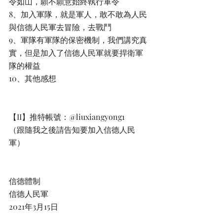
令如山，願不願意始終執行軍令
8、加入軍隊，就是軍人，敢不敢為人民
與信德人民軍去冒險，去戰鬥
9、軍隊有軍隊的保密機制，我們講究真
實，但是加入了信德人民軍就要捍衛軍
隊的權益
10、其他感想
【II】推特帳號：@liuxiangyong1
（跟隨我之後請告知要加入信德人民
軍）
信德體制
信德人民軍
2021年3月15日