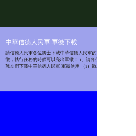
中華信德人民軍 軍徽下載
中華信德人民軍
中華信德人民軍 軍徽下載
請信德人民軍各位將士下載中華信德人民軍的軍
徽，執行任務的時候可以亮出軍徽！ 1、請各位
戰友們下載中華信德人民軍 軍徽使用 （1）徽標
文件包 （2）徽標JPEG文件（網絡版推廣版）
2、下載問題請聯繫我們的推特Twitter：
@liuxiangyong1...