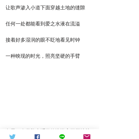
让歌声渗入小道下面穿越土地的缝隙
任何一处都能看到爱之水液在流溢
接着好多湿润的眼不眨地看见时钟
一种映现的时光，照亮坚硬的手臂
冬天，人类脸上浮游的慵懒离开柑桔林