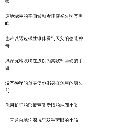
根
原地绕圈的平面转动者即便举火照亮黑
暗
也难以透过磁性锥体看到天父的创造神
奇
风深沉地吹响在原以为柔软却坚硬的手
臂
没有神秘的薄雾使你躬身在沉重的穗头
前
你用旷野的歌喉营造爱情的林间小道
一直通向地沟深坑里双手蒙眼的小孩