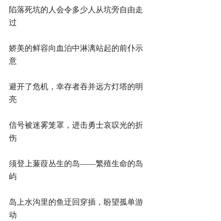
陷落死坑的人会令多少人从坑旁自由走
过
娇美的鲜容向血泊中淋漓站起的前仆示
意
避开了危机，幸存者吞并远方灯塔的明
亮
信号被迷雾笼罩，进击勇士哀叹光的折
伤
须登上蒹葭丛生的岛――繁殖生命的岛
屿
岛上水沟里的鱼迂回穿插，盼望孤单游
动