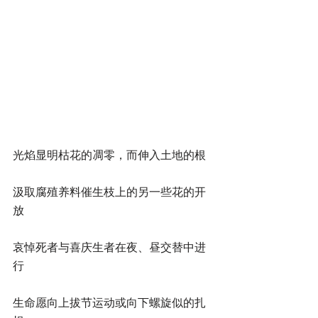
光焰显明枯花的凋零，而伸入土地的根
汲取腐殖养料催生枝上的另一些花的开
放
哀悼死者与喜庆生者在夜、昼交替中进
行
生命愿向上拔节运动或向下螺旋似的扎