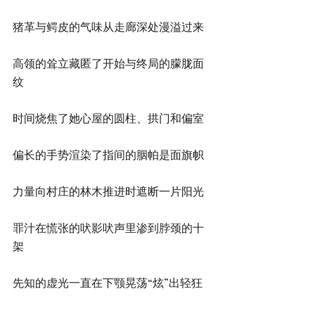
猪革与鳄皮的气味从走廊深处漫溢过来
高领的耸立藏匿了开始与终局的朦胧面
纹
时间烧焦了她心屋的圆柱、拱门和偏室
偏长的手势渲染了指间的胭帕是面旗帜
力量向村庄的林木推进时遮断一片阳光
罪汁在慌张的吠影吠声里渗到脖颈的十
架
先知的虚光一直在下颚晃荡“炫”出轻狂