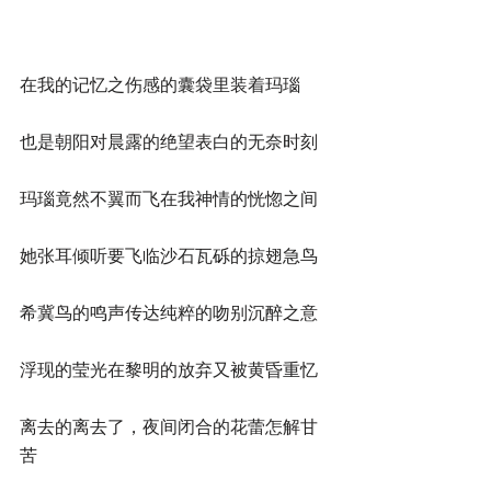
在我的记忆之伤感的囊袋里装着玛瑙
也是朝阳对晨露的绝望表白的无奈时刻
玛瑙竟然不翼而飞在我神情的恍惚之间
她张耳倾听要飞临沙石瓦砾的掠翅急鸟
希冀鸟的鸣声传达纯粹的吻别沉醉之意
浮现的莹光在黎明的放弃又被黄昏重忆
离去的离去了，夜间闭合的花蕾怎解甘
苦