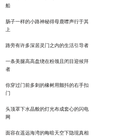
船
肠子一样的小路神秘得母鹿噤声行于其
上
路旁有许多深居灵门之内的生活引导者
一条美腿高高盘绕在粉颈且闭目迎候拜
者
你穿过门前多刺的橡树用颤抖的右手扣
门
头顶罩下水晶般的灯光布成套心的闪电
网
面容在遥远海湾的晦暗天空下隐现真相