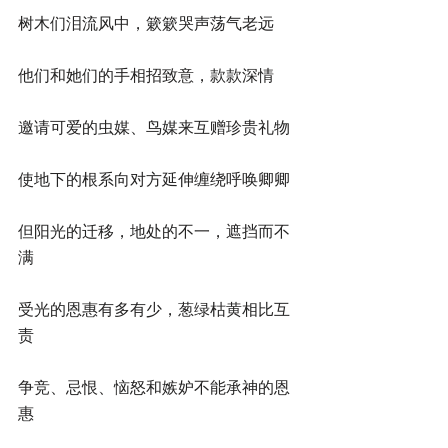
树木们泪流风中，簌簌哭声荡气老远
他们和她们的手相招致意，款款深情
邀请可爱的虫媒、鸟媒来互赠珍贵礼物
使地下的根系向对方延伸缠绕呼唤卿卿
但阳光的迁移，地处的不一，遮挡而不
满
受光的恩惠有多有少，葱绿枯黄相比互
责
争竞、忌恨、恼怒和嫉妒不能承神的恩
惠