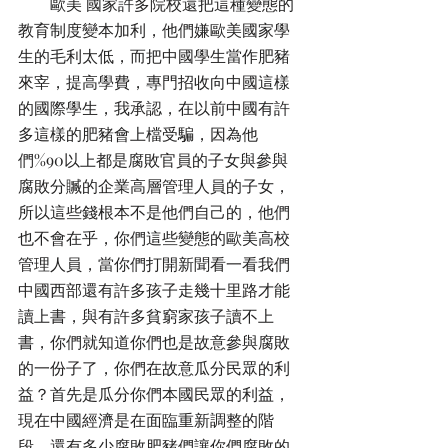
        歐美 國家許多院校還把這種變態的
教育制度變本加利，他們嫌歐美國家學
生的毛利太低，而把中國學生當作肥豬
來宰，提高學費，專門招收向中國這樣
的國際學生，我承認，在以前中國有許
多這樣的肥豬會上檔受騙，因為他
們%90以上都是腐敗官員的子女與參與
腐敗分贓的企業高層管理人員的子女，
所以這些錢根本不是他們自己的，他們
也不會在乎，你們這些變態的歐美高校
管理人員，當你們打開新聞看一看我們
中國西部還有許多孩子走幾十里路才能
讀上書，與有許多貧窮家孩子讀不上
書，你們就知道你們也是故意參與腐敗
的一份子了，你們在故意瓜分民眾的利
益？首先是瓜分你們本國民眾的利益，
現在中國經濟是在面臨重新調整的階
段，還有多少腐敗肥豬們讓你們腐敗的