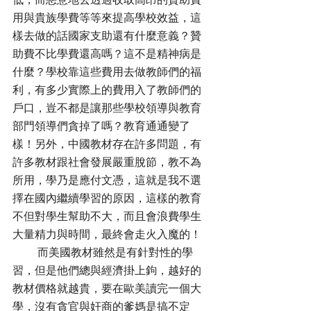
用與貴族學費等等來提高學校效益，這
樣去做的話國家支助還有什麼意義？贊
助費不比學費還高嗎？這不是精神病是
什麼？學校靠這些費用去做教師們的福
利，有多少實際上的費用入了教師們的
戶口，豈不都是讓那些學校領導與教育
部門領導們貪掉了嗎？教育通通變了
樣！另外，中國教材存在許多問題，有
許多教材跟社會發展嚴重脫節，教不為
所用，學乃是應付文憑，這就是我不選
擇在國內繼續學習的原因，這樣的教育
不但對學生幫助不大，而且會浪費學生
大量精力與時間，最終會走火入魔的！
         而美國教材雖然是有針對性的學
習，但是他們總與經濟掛上鉤，越好的
教材價格就越貴，要在歐美讀完一個大
學，沒有貪官與奸商的爹媽是搞不定