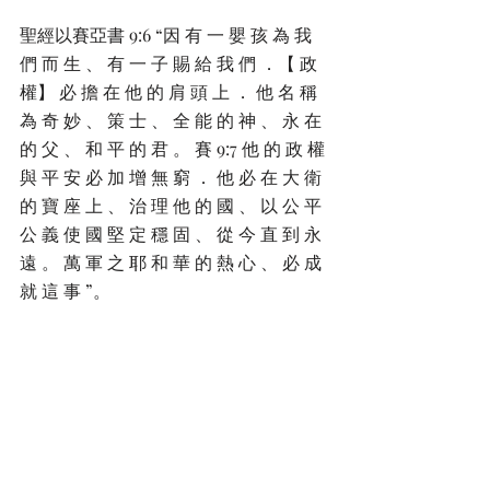
聖經以賽亞書 9:6 “因 有 一 嬰 孩 為 我 
們 而 生 、 有 一 子 賜 給 我 們 ．【 政 
權】 必 擔 在 他 的 肩 頭 上 ． 他 名 稱 
為 奇 妙 、 策 士 、 全 能 的 神 、 永 在 
的 父 、 和 平 的 君 。 賽 9:7 他 的 政 權 
與 平 安 必 加 增 無 窮 ． 他 必 在 大 衛 
的 寶 座 上 、 治 理 他 的 國 、 以 公 平 
公 義 使 國 堅 定 穩 固 、 從 今 直 到 永 
遠 。 萬 軍 之 耶 和 華 的 熱 心 、 必 成 
就 這 事 ”。