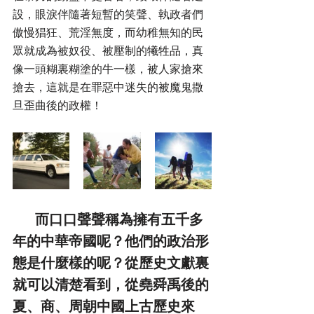
設，眼淚伴隨著短暫的笑聲、執政者們
傲慢猖狂、荒淫無度，而幼稚無知的民
眾就成為被奴役、被壓制的犧牲品，真
像一頭糊裏糊塗的牛一樣，被人家搶來
搶去，這就是在罪惡中迷失的被魔鬼撒
旦歪曲後的政權！
        而口口聲聲稱為擁有五千多
年的中華帝國呢？他們的政治形
態是什麼樣的呢？從歷史文獻裏
就可以清楚看到，從堯舜禹後的
夏、商、周朝中國上古歷史來