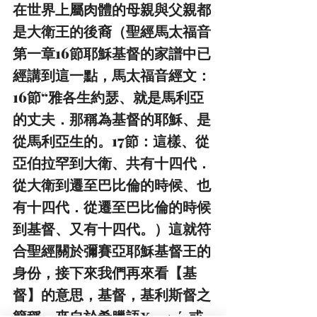
在世界上屬肉體的母親與父親都
是大衛王的後裔（聖經馬太福音
第一章16節耶穌基督的家譜中已
經講到這一點，馬太福音經文：
16節“雅各生約瑟、就是馬利亞
的丈夫．那稱為基督的耶穌、是
從馬利亞生的。17節：這樣、從
亞伯拉罕到大衛、共有十四代．
從大衛到遷至巴比倫的時候、也
有十四代．從遷至巴比倫的時候
到基督、又有十四代。）這就符
合聖經關於彌賽亞耶穌基督王的
身份，接下來我們再來看【基
督】的意思，基督，基利斯督之
簡稱，來自於希臘語Χριστός或