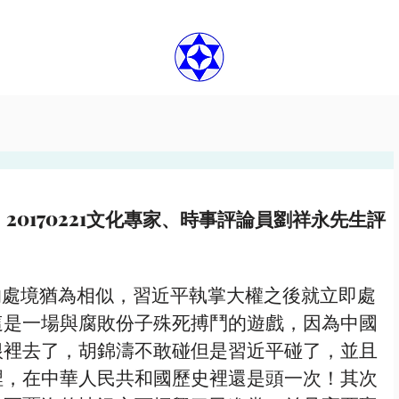
0170221文化專家、時事評論員劉祥永先生評
這是一場與腐敗份子殊死搏鬥的遊戲，因為中國
根裡去了，胡錦濤不敢碰但是習近平碰了，並且
裡，在中華人民共和國歷史裡還是頭一次！其次