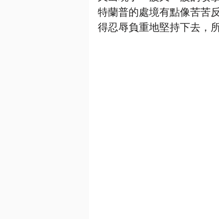
特蘭普的處境有點像苦苦
得忍辱負重地堅持下去，