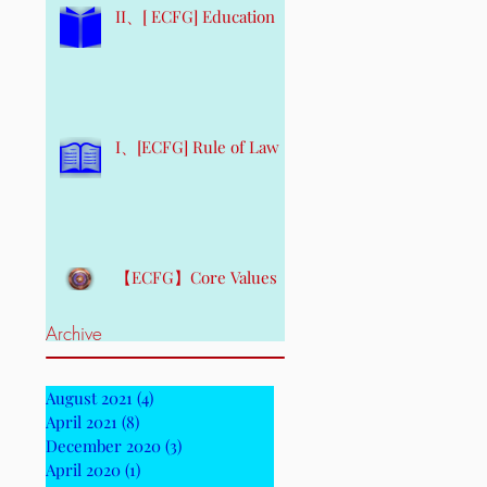
II、[ ECFG] Education
I、[ECFG] Rule of Law
【ECFG】Core Values
Archive
August 2021
(4)
4 posts
April 2021
(8)
8 posts
December 2020
(3)
3 posts
April 2020
(1)
1 post