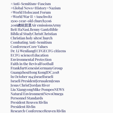
#Anti-Semitism
#Fascism
#Global News
#History
#Nazism
#World Holocaust Forum
#World War II #Auschwitz
1500-year-old church
2016
2016總統競選
Air emissions
Army
Beit HaNasi.
Benny Gantz
Bible
Biblical Study
Christ
Christian
Christian holy sites
Church
Combating Anti-Semitism
Conference
Core Values
Dr. Li Wenliang
ECFG
ECFG citizens
ECFG science
Education
Environmental Protection
Faith in the Revival
Football
Frankfurt
Genesis
Germany
Group
Guangzhou
Hong Kong
IDC2018
In October 1943
Israel
Israeli
Israeli President
Jerusalem
Jesus
Jesus Christ!
Jordan River
Liu Xiangyong
Mike Pompeo
NEWS
Natural Environment
News
Omega
Personnel Standards
President Reuven Rivlin
President Rivlin
Research Conference
Reuven Rivlin