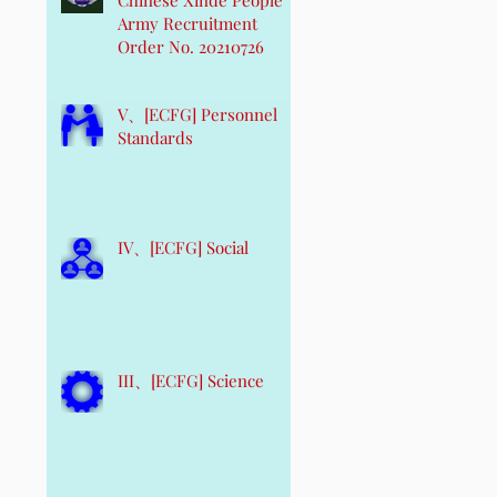
Army Recruitment
Order No. 20210726
V、[ECFG] Personnel
Standards
IV、[ECFG] Social
III、[ECFG] Science