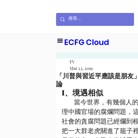
ECFG Cloud
FV
Mar 23, 2019
「川普與習近平應該是朋友」2
論
I、境遇相似
        當今世界，有幾個人的處境猶為相似，習近平執掌大權之後就立即處
理中國官場的腐爛問題，
社會的貪腐問題已經爛到
把一大群老虎關進了籠子