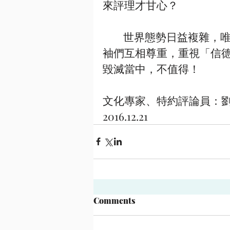
來評理才甘心？
        世界態勢日益複雜，唯有【信德】才能安邦，希望美、中與大國的領
袖們互相尊重，重視「信
毀滅當中，不值得！
文化專家、特約評論員：
2016.12.21
Comments