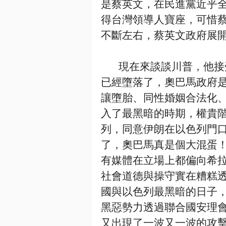
是蔡英文，在民進黨近乎
得台灣領導人寶座，可惜
不斷左右，蔡英文政府展
       現在來談談川普，他接受美國之前，美國在信仰、道德、經濟等領域
已經墮落了，奧巴馬政府
讓墮胎、同性婚姻合法化
入了最黑暗的時期，權貴
列，同意伊朗在以色列門口
了，奧巴馬真是個大混蛋
有媒體在立場上都偏向希
社會道德與操守實在糟糕
國與以色列最黑暗的日子
黑惡勢力透過聯合國安理
又出現了一波又一波的攻