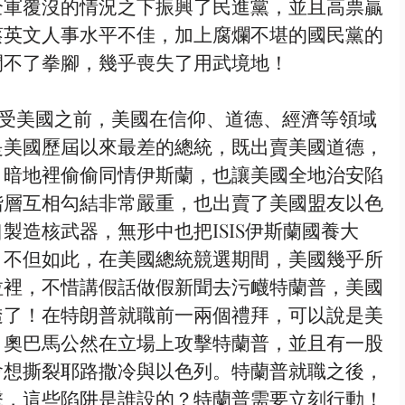
全軍覆沒的情況之下振興了民進黨，並且高票贏
蔡英文人事水平不佳，加上腐爛不堪的國民黨的
開不了拳腳，幾乎喪失了用武境地！
是美國歷屆以來最差的總統，既出賣美國道德，
、暗地裡偷偷同情伊斯蘭，也讓美國全地治安陷
階層互相勾結非常嚴重，也出賣了美國盟友以色
製造核武器，無形中也把ISIS伊斯蘭國養大
！不但如此，在美國總統競選期間，美國幾乎所
拉裡，不惜講假話做假新聞去污衊特蘭普，美國
透了！在特朗普就職前一兩個禮拜，可以說是美
，奧巴馬公然在立場上攻擊特蘭普，並且有一股
會想撕裂耶路撒冷與以色列。特蘭普就職之後，
擊，這些陷阱是誰設的？特蘭普需要立刻行動！