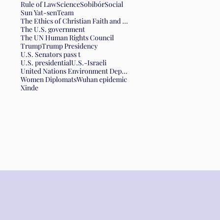
Rule of Law
Science
Sobibór
Social
Sun Yat-sen
Team
The Ethics of Christian Faith and the Form of Government
The U.S. government
The UN Human Rights Council
Trump
Trump Presidency
U.S. Senators pass t
U.S. presidential
U.S.-Israeli
United Nations Environment Department
Women Diplomats
Wuhan epidemic
Xinde