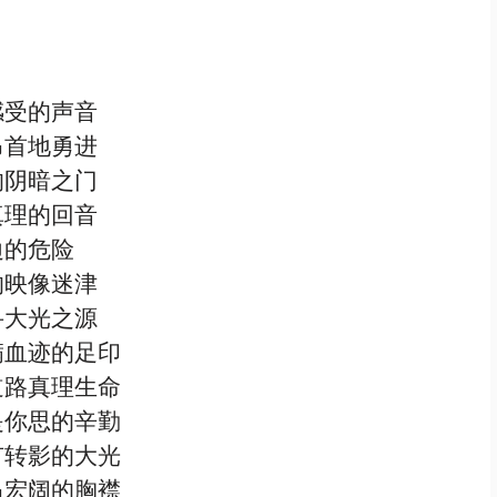
感受的声音
昂首地勇进
的阴暗之门
真理的回音
边的危险
的映像迷津
寻大光之源
满血迹的足印
道路真理生命
是你思的辛勤
有转影的大光
昂宏阔的胸襟