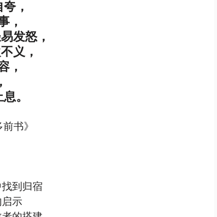
自夸，
的事，
轻易发怒，
欢不义，
包容，
，
息。  
多前书》
中找到归宿
的启示
救者的搭建