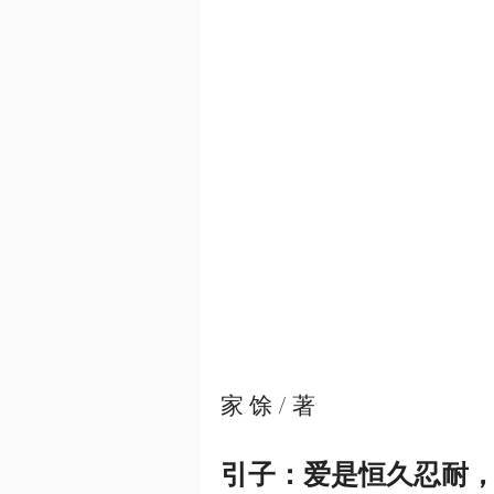
家 馀 / 著
引子：爱是恒久忍耐，