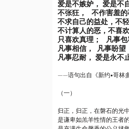
爱是不嫉妒， 爱是不
不张狂，   不作害羞
不求自己的益处，不
不计算人的恶，不喜
只喜欢真理；   凡事
凡事相信，  凡事盼望
凡事忍耐， 爱是永不止
——语句出自《新约•哥林
（一）
归正，归正，在磐石的光
是谦卑如羔羊性情的王者
是充满生命馨香的公义拯