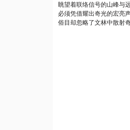
眺望着联络信号的山峰与
必须凭借耀出奇光的宏亮
俗目却忽略了文林中散射