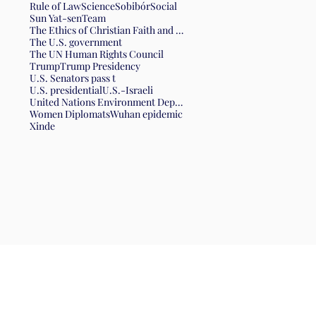
Rule of Law
Science
Sobibór
Social
Sun Yat-sen
Team
The Ethics of Christian Faith and the Form of Government
The U.S. government
The UN Human Rights Council
Trump
Trump Presidency
U.S. Senators pass t
U.S. presidential
U.S.-Israeli
United Nations Environment Department
Women Diplomats
Wuhan epidemic
Xinde