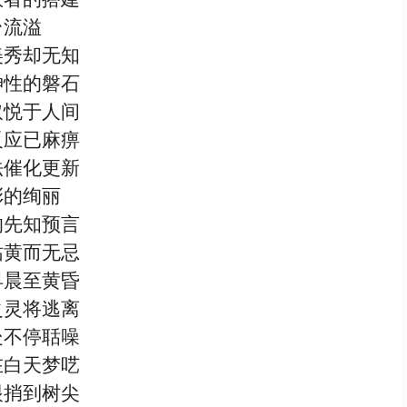
台流溢
美秀却无知
神性的磐石
取悦于人间
反应已麻痹
法催化更新
彩的绚丽
的先知预言
枯黄而无忌
早晨至黄昏
之灵将逃离
处不停聒噪
在白天梦呓
眼捎到树尖