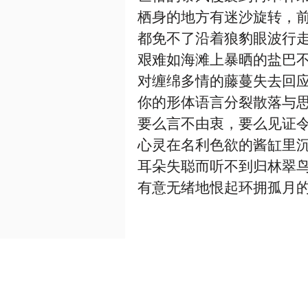
栖身的地方有迷沙旋转，
都免不了沿着狼豹眼波行
艰难如海滩上暴晒的盐巴
对缠绵多情的藤蔓失去回
你的形体语言分裂散落与
要么言不由衷，要么见证
心灵在名利色欲的酱缸里
耳朵失聪而听不到归林翠
有意无绪地恨起环拥孤月