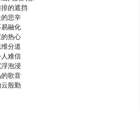
前排的遮挡
走的悲辛
不易融化
应的热心
思维分道
令人难信
沉浮泡浸
鸟的歌音
的云殷勤