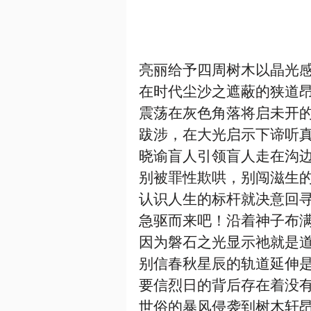
亮丽给予四周树木以晶光
在时代尘沙之遮蔽的狭道
震荡在灰色角落将启未开
跋涉，在大光启示下谛听
晓谕盲人引领盲人走在沟
别被罪性欺哄，别闯滋生
认识人生的标杆就决意回
急驱而来吧！沿着神子布
因为磐石之光显示祂就是
别信春秋星辰的轨道延伸
要信烈日的背后存在着没
世俗的暴风侵袭到树木轩