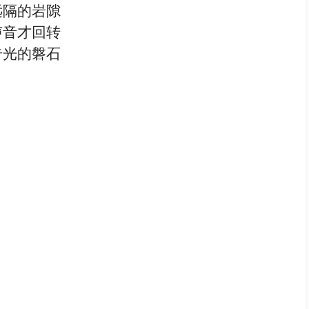
远隔的岩隙
声音才回转
奇光的磐石