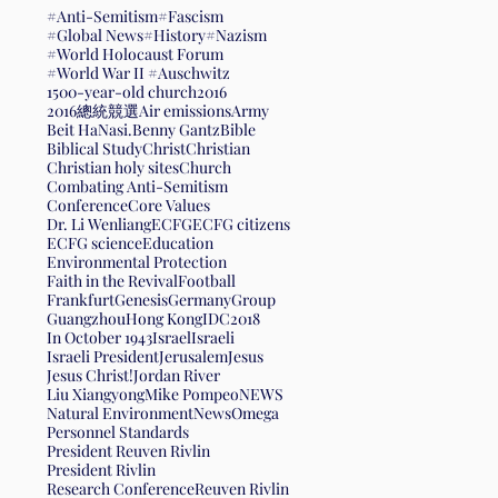
#Anti-Semitism
#Fascism
#Global News
#History
#Nazism
#World Holocaust Forum
#World War II #Auschwitz
1500-year-old church
2016
2016總統競選
Air emissions
Army
Beit HaNasi.
Benny Gantz
Bible
Biblical Study
Christ
Christian
Christian holy sites
Church
Combating Anti-Semitism
Conference
Core Values
Dr. Li Wenliang
ECFG
ECFG citizens
ECFG science
Education
Environmental Protection
Faith in the Revival
Football
Frankfurt
Genesis
Germany
Group
Guangzhou
Hong Kong
IDC2018
In October 1943
Israel
Israeli
Israeli President
Jerusalem
Jesus
Jesus Christ!
Jordan River
Liu Xiangyong
Mike Pompeo
NEWS
Natural Environment
News
Omega
Personnel Standards
President Reuven Rivlin
President Rivlin
Research Conference
Reuven Rivlin