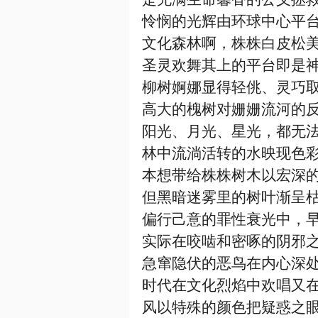
怜悯的光辉由环球中心平
文化森林啊，株株白皮松
圣灵欢舞其上的平台即是
柳树婀娜显得轻佻、灵巧
高大的槐树对姗姗流河的
阳光、月光、星光，都无
林中流淌活转的水映现色
本想带给株株树木以宏深
但黑暗迷雾里的树叶渐呈
偏行己意的罪性衰光中，
实际在咬啮和密啄的阴邪
急窜隐伏的恶鸟在内心深
时代在文化烈焰中欢唱又
风以特殊的颜色把疑惑之