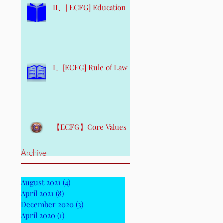
II、[ ECFG] Education
I、[ECFG] Rule of Law
【ECFG】Core Values
Archive
August 2021
(4)
4 posts
April 2021
(8)
8 posts
December 2020
(3)
3 posts
April 2020
(1)
1 post