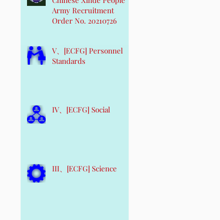
Army Recruitment
Order No. 20210726
V、[ECFG] Personnel
Standards
IV、[ECFG] Social
III、[ECFG] Science