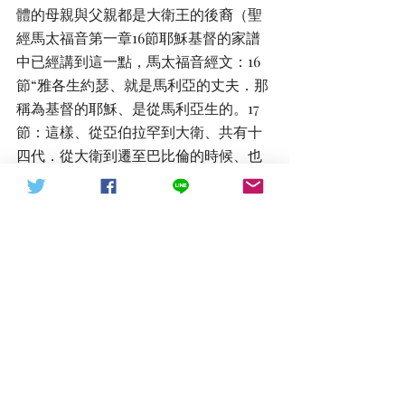
體的母親與父親都是大衛王的後裔（聖
經馬太福音第一章16節耶穌基督的家譜
中已經講到這一點，馬太福音經文：16
節“雅各生約瑟、就是馬利亞的丈夫．那
稱為基督的耶穌、是從馬利亞生的。17
節：這樣、從亞伯拉罕到大衛、共有十
四代．從大衛到遷至巴比倫的時候、也
有十四代．從遷至巴比倫的時候到基
督、又有十四代。）這就符合聖經關於
彌賽亞耶穌基督王的身份，接下來我們
再來看【基督】的意思，基督，基利斯
督之簡稱，來自於希臘語Χριστός或
Christos，是聖經中受膏者，彌賽亞王
的意思，從聖經中原意來看乃是上帝所
膏立之王，這個王不是一般之王，乃是
萬王之王、萬主之主（聖經以賽亞書第
九章：“他 名 稱 為 奇 妙 、 策 士 、 全 