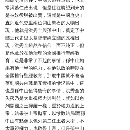
常渴慕仁政出現，但是往往盼望到來的
是被奴役與被出賣，這就是中國歷史！
直到近代史里兩位開山劈石的人物出
現，他就是洪秀全與孫中山，奠定了中
國近代史里以基督聖經立國的政權出
現，洪秀全雖然在信仰上面不純正，但
是他敢於在他治理的全國推行聖經教
育，這是非常了不起的事情，孫中山如
果有他一半的魄力，在他執政的時期在
全國推行聖經教育，那麼中國就不會淪
落到國共內戰相互奪權的慘況當中，這
也是孫中山值得後悔的事情，洪秀全的
失落乃是太重視權力與利益，就如以色
列開國之王掃羅一樣，重於權力過於上
帝，結果被上帝拋棄，以慘敗結局!而孫
中山有點像以色列第二任王者大衛，不
太重視權力，也敬畏上帝，但是孫中山