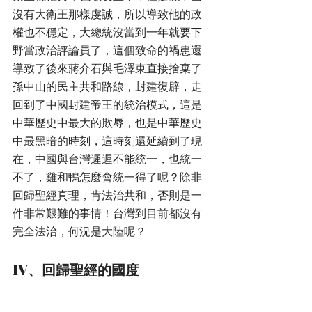
沒有大衛王那樣虔誠，所以導致他的政
權也不穩定，大總統沒當到一年就要下
野當政治評論員了，這個致命的禍患還
導致了後來蔣介石與毛澤東直接捨棄了
孫中山的民主共和路線，封建復辟，走
回到了中國封建帝王的統治模式，這是
中華歷史中最大的欺辱，也是中華歷史
中最黑暗的時刻，這時刻還延續到了現
在，中國與台灣遲遲不能統一，也統一
不了，雞和鴨怎麼會統一得了呢？除非
回歸聖經真理，肯法治共和，否則是一
件非常艱難的事情！台灣到目前都沒有
完全法治，何況是大陸呢？
IV、回歸聖經的國度