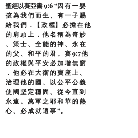
聖經以賽亞書 9:6 “因 有 一 嬰 
孩 為 我 們 而 生 、 有 一 子 賜 
給 我 們 ．【 政 權】 必 擔 在 他 
的 肩 頭 上 ． 他 名 稱 為 奇 妙 
、 策 士 、 全 能 的 神 、 永 在 
的 父 、 和 平 的 君 。 賽 9:7 他 
的 政 權 與 平 安 必 加 增 無 窮 
． 他 必 在 大 衛 的 寶 座 上 、 
治 理 他 的 國 、 以 公 平 公 義 
使 國 堅 定 穩 固 、 從 今 直 到 
永 遠 。 萬 軍 之 耶 和 華 的 熱 
心 、 必 成 就 這 事 ”。