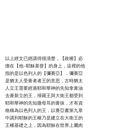
以上經文已經講得很清楚，【政權】必
擔在【他-耶穌基督】的身上，這裡的他
指的是以色列人的【彌賽亞】，彌賽亞
是猶太人受膏者者王的意思，古時猶太
人立王需要經過耶和華神的先知拿膏油
去膏新立的王，掃羅王與大衛王都受到
耶和華神的先知撒母耳的膏抹，才有資
格稱為以色列人的王，以賽亞書第九章
中講到耶穌的王權乃是建立在大衛王的
王權基礎之上，因為耶穌在世界上屬肉