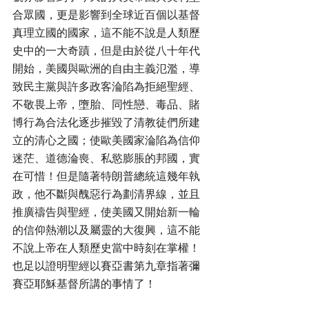
合眾國，更是影響到全球近百個以基督
真理立國的國家，這不能不說是人類歷
史中的一大奇蹟，但是由於從八十年代
開始，美國與歐洲的自由主義氾濫，導
致民主黨與許多政客淪陷為拒絕聖經、
不敬畏上帝，墮胎、同性戀、毒品、賭
博行為合法化逐步摧毀了清教徒們所建
立的清心之國；使歐美國家淪陷為信仰
迷茫、道德淪喪、私慾膨脹的邦國，實
在可惜！但是隨著特朗普總統這幾年執
政，他不斷與醜惡行為劃清界線，並且
推廣禱告與聖經，使美國又開始新一輪
的信仰熱潮以及屬靈的大復興，這不能
不說上帝在人類歷史當中時刻在掌權！
也足以證明聖經以賽亞書第九章指著彌
賽亞耶穌基督所講的事情了！