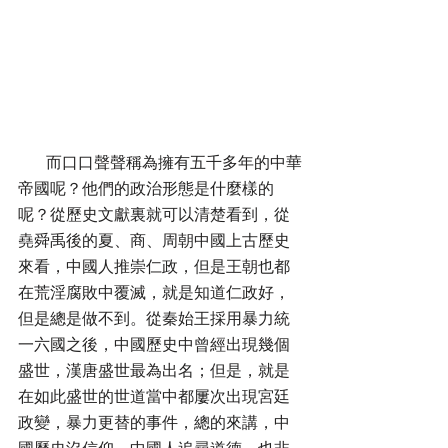
       而口口聲聲稱為擁有五千多年的中華
帝國呢？他們的政治形態是什麼樣的
呢？從歷史文獻裏就可以清楚看到，從
堯舜禹後的夏、商、周朝中國上古歷史
來看，中國人推崇仁政，但是王朝也都
在荒淫腐敗中覆滅，就是知道仁政好，
但是總是做不到。從秦始王採用暴力統
一六國之後，中國歷史中曾經出現幾個
盛世，漢唐盛世最為出名；但是，就是
在如此盛世的世道當中都屢次出現宮廷
政變，暴力更替的事件，總的來講，中
國歷史沒信仰，中國人追尋道德，也非