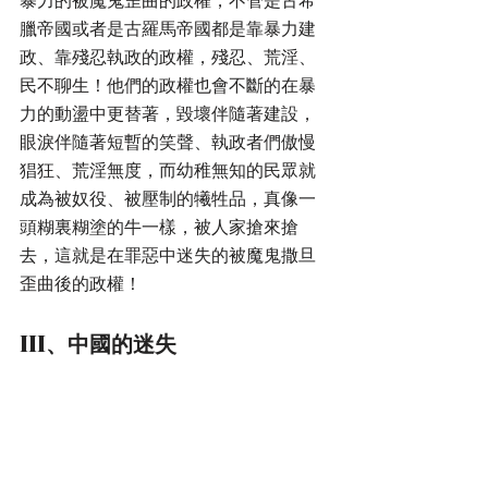
臘帝國或者是古羅馬帝國都是靠暴力建
政、靠殘忍執政的政權，殘忍、荒淫、
民不聊生！他們的政權也會不斷的在暴
力的動盪中更替著，毀壞伴隨著建設，
眼淚伴隨著短暫的笑聲、執政者們傲慢
猖狂、荒淫無度，而幼稚無知的民眾就
成為被奴役、被壓制的犧牲品，真像一
頭糊裏糊塗的牛一樣，被人家搶來搶
去，這就是在罪惡中迷失的被魔鬼撒旦
歪曲後的政權！
III、中國的迷失