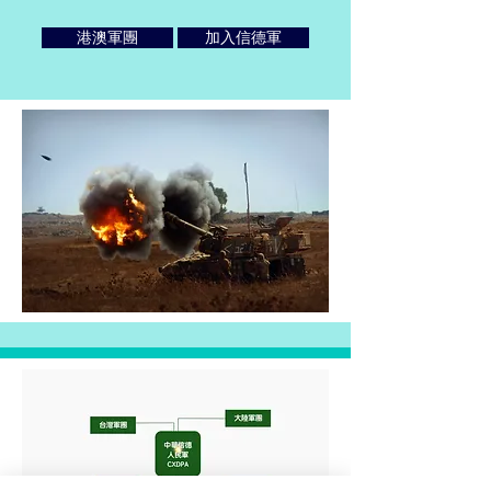
港澳軍團
加入信德軍