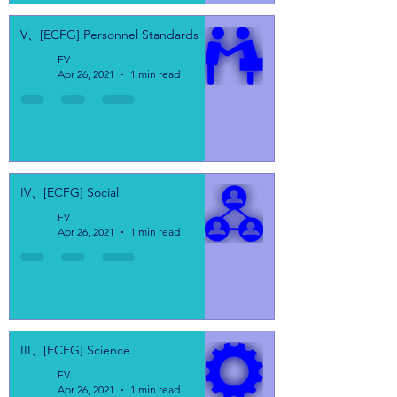
V、[ECFG] Personnel Standards
FV
Apr 26, 2021
1 min read
IV、[ECFG] Social
FV
Apr 26, 2021
1 min read
III、[ECFG] Science
FV
Apr 26, 2021
1 min read