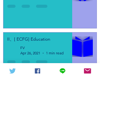
II、[ ECFG] Education
FV
Apr 26, 2021
1 min read
I、[ECFG] Rule of Law
FV
Apr 26, 2021
1 min read